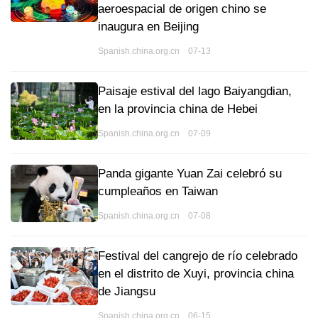
aeroespacial de origen chino se
inaugura en Beijing
Spanish.china.org.cn 07-13
Paisaje estival del lago Baiyangdian,
en la provincia china de Hebei
Spanish.china.org.cn 07-09
Panda gigante Yuan Zai celebró su
cumpleaños en Taiwan
Spanish.china.org.cn 07-08
Festival del cangrejo de río celebrado
en el distrito de Xuyi, provincia china
de Jiangsu
Spanish.china.org.cn 06-15