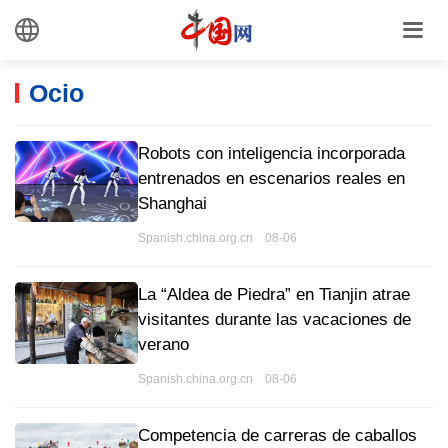
Ocio
Robots con inteligencia incorporada
entrenados en escenarios reales en
Shanghai
Spanish.china.org.cn 08-06
La “Aldea de Piedra” en Tianjin atrae
visitantes durante las vacaciones de
verano
Spanish.china.org.cn 08-06
Competencia de carreras de caballos