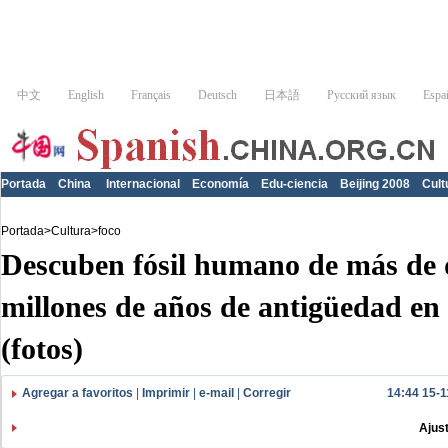
Portada
China
Internacional
Economía
Edu-ciencia
Beijing 2008
Cult
Portada
>
Cultura
>
foco
Descuben fósil humano de más de 
millones de años de antigüedad en
(fotos)
Agregar a favoritos
|
Imprimir
|
e-mail
|
Corregir
14:44 15-1
Ajus