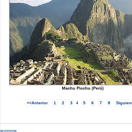
Machu Picchu (Perú)
<<Anterior
1
2
3
4
5
6
7
8
Siguien