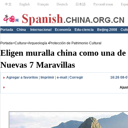
Portada
China
Internacional
Economía
Edu-ciencia
Beijing 2008
Cult
Portada
>
Cultura
>
Arqueología •Protección de Patrimonio Cultural
Eligen muralla china como una de 
Nuevas 7 Maravillas
Agregar a favoritos
|
Imprimir
|
e-mail
|
Corregir
16:26 08-0
Ajus