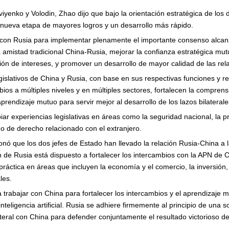
enko y Volodin, Zhao dijo que bajo la orientación estratégica de los d
nueva etapa de mayores logros y un desarrollo más rápido.
r con Rusia para implementar plenamente el importante consenso alcanz
a amistad tradicional China-Rusia, mejorar la confianza estratégica mut
ión de intereses, y promover un desarrollo de mayor calidad de las rela
islativos de China y Rusia, con base en sus respectivas funciones y r
bios a múltiples niveles y en múltiples sectores, fortalecen la comprens
prendizaje mutuo para servir mejor al desarrollo de los lazos bilaterale
ar experiencias legislativas en áreas como la seguridad nacional, la p
stado de derecho relacionado con el extranjero.
ó que los dos jefes de Estado han llevado la relación Rusia-China a la
 de Rusia está dispuesto a fortalecer los intercambios con la APN de C
ráctica en áreas que incluyen la economía y el comercio, la inversión, l
les.
 trabajar con China para fortalecer los intercambios y el aprendizaje 
nteligencia artificial. Rusia se adhiere firmemente al principio de una s
lateral con China para defender conjuntamente el resultado victorioso 