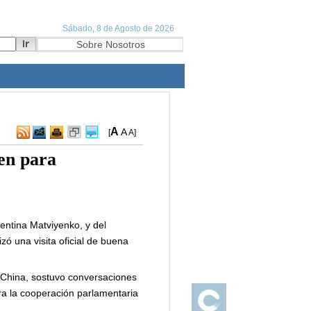
A
A
[
A
]
en para
entina Matviyenko, y del
zó una visita oficial de buena
 China, sostuvo conversaciones
ra la cooperación parlamentaria