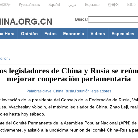
ma Hora
Opinión
Fotos
Economía
Videos
Especiales
Editor：
s legisladores de China y Rusia se reún
mejorar cooperación parlamentaria
Palabras clave:
China,Rusia,Reunión legisladores
nvitación de la presidenta del Consejo de la Federación de Rusia, Val
sa, Vyacheslav Volodin, el máximo legislador de China, Zhao Leji, reali
coles hasta hoy sábado.
dente del Comité Permanente de la Asamblea Popular Nacional (APN) de
ctivamente, y asistió a la undécima reunión del comité China-Rusia pa