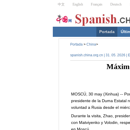
Portada
Últi
Portada
>
China
>
spanish.china.org.cn | 31. 05. 2026 | 
Máximo
MOSCÚ, 30 may (Xinhua) -- Por i
presidente de la Duma Estatal ru
voluntad a Rusia desde el miér
Durante la visita, Zhao, presi
con Matviyenko y Volodin, respe
en Moscú.