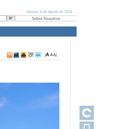
A
A
[
A
]