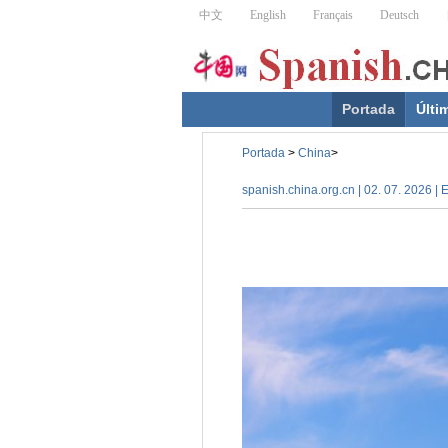
Portada
Últi
Portada
>
China
>
spanish.china.org.cn | 02. 07. 2026 |