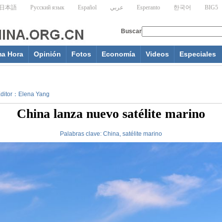
ma Hora
Opinión
Fotos
Economía
Videos
Especiales
 Editor：Elena Yang
China lanza nuevo satélite marino
Palabras clave:
China, satélite marino