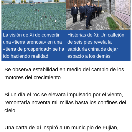
La visión de Xi de convertir
Historias de Xi: Un callejón
una «tierra arenosa» en una
de seis pies revela la
«tierra de prosperidad» se ha
sabiduría china de dejar
ido haciendo realidad
espacio a los demás
Se observa estabilidad en medio del cambio de los
motores del crecimiento
Si un día el roc se elevara impulsado por el viento,
remontaría noventa mil millas hasta los confines del
cielo
Una carta de Xi inspiró a un municipio de Fujian,