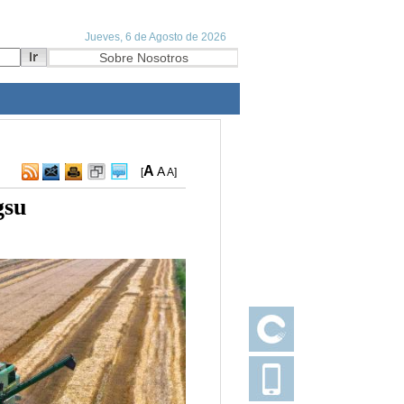
A
A
[
A
]
gsu