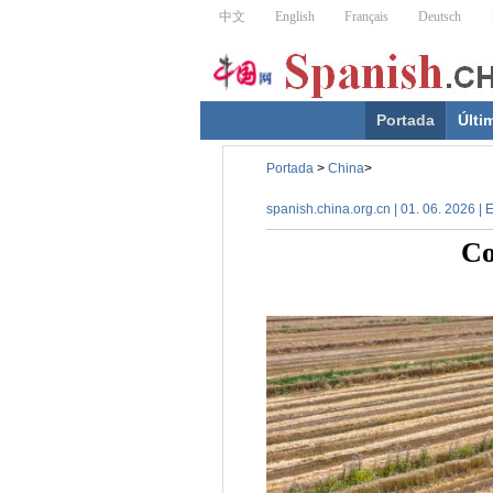
Portada
Últi
Portada
>
China
>
spanish.china.org.cn | 01. 06. 2026 |
Co