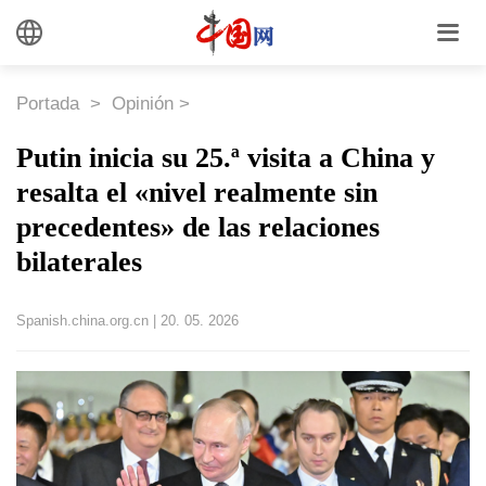
Portada
>
Opinión
>
Putin inicia su 25.ª visita a China y
resalta el «nivel realmente sin
precedentes» de las relaciones
bilaterales
Spanish.china.org.cn
|
20. 05. 2026