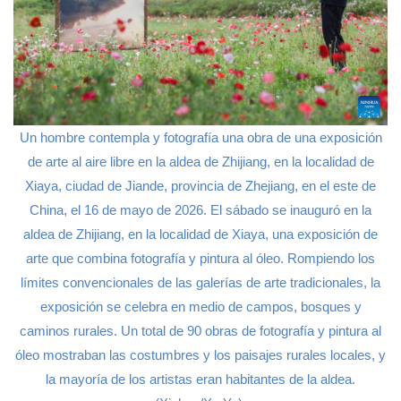
Un hombre contempla y fotografía una obra de una exposición
de arte al aire libre en la aldea de Zhijiang, en la localidad de
Xiaya, ciudad de Jiande, provincia de Zhejiang, en el este de
China, el 16 de mayo de 2026. El sábado se inauguró en la
aldea de Zhijiang, en la localidad de Xiaya, una exposición de
arte que combina fotografía y pintura al óleo. Rompiendo los
límites convencionales de las galerías de arte tradicionales, la
exposición se celebra en medio de campos, bosques y
caminos rurales. Un total de 90 obras de fotografía y pintura al
óleo mostraban las costumbres y los paisajes rurales locales, y
la mayoría de los artistas eran habitantes de la aldea.