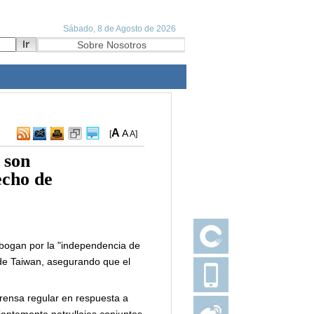
A
A
[
A
]
 son
echo de
abogan por la "independencia de
 de Taiwan, asegurando que el
prensa regular en respuesta a