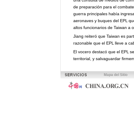
una consulta de medios de comu
de preparación para el combate 
guerra principales había ingres
aeronaves y buques del EPL que 
altos funcionarios de Taiwan a o
Jiang reiteró que Taiwan es par
razonable que el EPL lleve a ca
El vocero destacó que el EPL s
territorial, y salvaguardar firme