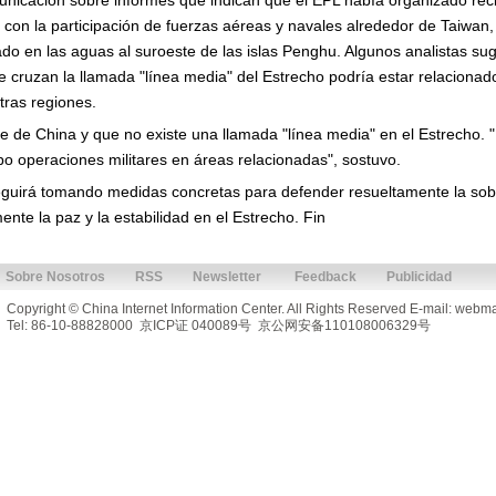
nicación sobre informes que indican que el EPL había organizado reci
con la participación de fuerzas aéreas y navales alrededor de Taiwan, 
ado en las aguas al suroeste de las islas Penghu. Algunos analistas su
cruzan la llamada "línea media" del Estrecho podría estar relacionado 
tras regiones.
te de China y que no existe una llamada "línea media" en el Estrecho.
bo operaciones militares en áreas relacionadas", sostuvo.
eguirá tomando medidas concretas para defender resueltamente la sober
mente la paz y la estabilidad en el Estrecho. Fin