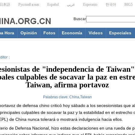
ma Hora
Opinión
Fotos
Economía
Videos
Especiales
Editor：
esionistas de "independencia de Taiwan"
pales culpables de socavar la paz en estr
Taiwan, afirma portavoz
Palabras clave:
China,Taiwan
ortavoz de defensa chino criticó hoy sábado a los secesionistas que 
rincipales culpables de socavar la paz y la estabilidad en el estrecho
(EPL) de China nunca tolerará o mostrará indulgencia hacia ellos.
sterio de Defensa Nacional, hizo estas declaraciones en una rueda de 