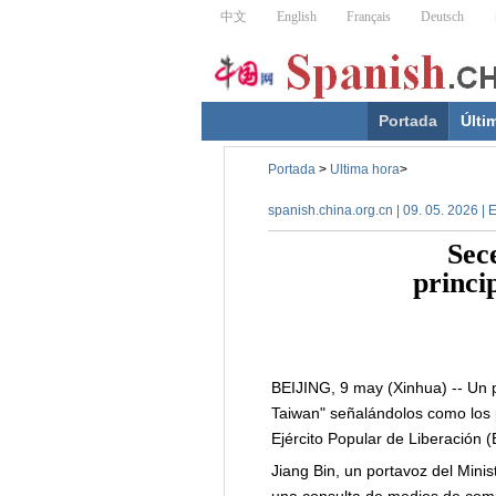
Portada
Últi
Portada
>
Ultima hora
>
spanish.china.org.cn | 09. 05. 2026 | 
Sec
princi
BEIJING, 9 may (Xinhua) -- Un p
Taiwan" señalándolos como los p
Ejército Popular de Liberación 
Jiang Bin, un portavoz del Mini