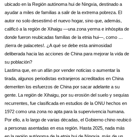
ubicado en la Región autónoma hui de Ningxia, destinado a
ayudar a miles de familias a salir de la extrema pobreza. El
autor no solo desestimó el nuevo hogar, sino que, además,
calificó a la región de Xihaigu —una zona yerma e inhóspita de
donde fueron reubicadas familias de la etnia hui—, como …
¡tierra de palacetes!. ¿A qué se debe esta animosidad
deliberada hacia las acciones de China para mejorar la vida de
su población?
Lastima que, en un afán por vender noticias o aumentar la
tirada, algunos periodistas extranjeros acreditados en China
demeriten los esfuerzos de China por sacar adelante a su
gente. La región de Xihaigu, por su erosión del suelo y sequías
recurrentes, fue clasificada en estudios de la ONU hechos en
1972 como una zona no apta para la supervivencia humana.
Por ello, a lo largo de varias décadas, el Gobierno chino reubicó
a personas asentadas en esa región. Hasta 2025, nada más
en la región autónoma de la etnia hui de Ningxia, más de un