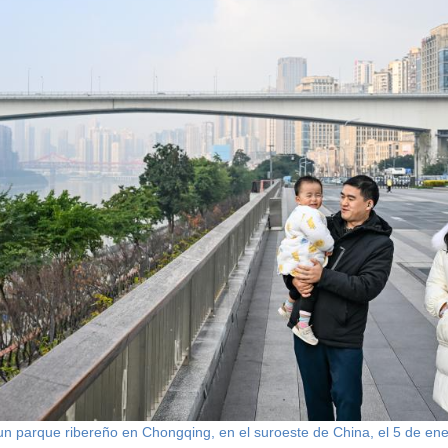
n un parque ribereño en Chongqing, en el suroeste de China, el 5 de e