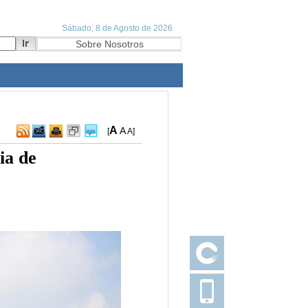
A
A
[
A
]
ia de