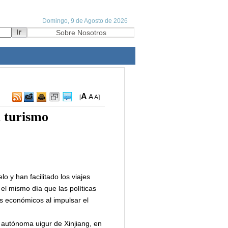
A
A
[
A
]
l turismo
o y han facilitado los viajes
el mismo día que las políticas
s económicos al impulsar el
n autónoma uigur de Xinjiang, en