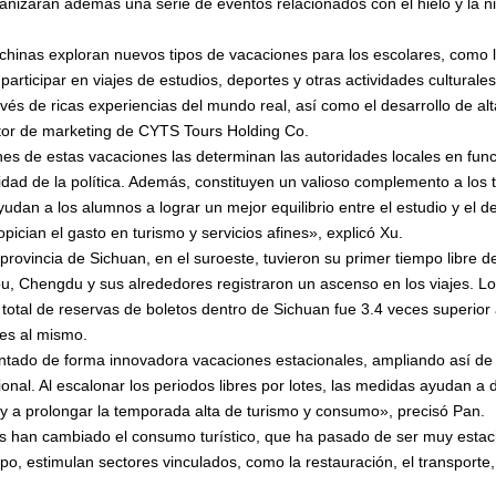
anizarán además una serie de eventos relacionados con el hielo y la n
chinas exploran nuevos tipos de vacaciones para los escolares, como l
 participar en viajes de estudios, deportes y otras actividades culturales
avés de ricas experiencias del mundo real, así como el desarrollo de al
ector de marketing de CYTS Tours Holding Co.
nes de estas vacaciones las determinan las autoridades locales en funció
ilidad de la política. Además, constituyen un valioso complemento a los
udan a los alumnos a lograr un mejor equilibrio entre el estudio y el de
ician el gasto en turismo y servicios afines», explicó Xu.
 provincia de Sichuan, en el suroeste, tuvieron su primer tiempo libre d
 Chengdu y sus alrededores registraron un ascenso en los viajes. Los
 total de reservas de boletos dentro de Sichuan fue 3.4 veces superior 
res al mismo.
tado de forma innovadora vacaciones estacionales, ampliando así de 
nal. Al escalonar los periodos libres por lotes, las medidas ayudan a d
 y a prolongar la temporada alta de turismo y consumo», precisó Pan.
 han cambiado el consumo turístico, que ha pasado de ser muy estaci
mpo, estimulan sectores vinculados, como la restauración, el transporte,