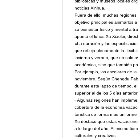
bibliotecas y museos locales org
noticias Xinhua.
Fuera de ello, muchas regiones 
objetivo principal es animarlos a
su bienestar físico y mental a tr
apuntó el lunes Xu Xiaolei, dir
«La duración y las especificacio
que refleja plenamente la flexib
invierno y verano, que no solo ay
académica, sino que también prop
Por ejemplo, los escolares de la
noviembre. Según Chengdu Fabu,
durante este lapso de tiempo, el
superior al de los 5 días anterio
«Algunas regiones han implemen
cobertura de la economía vacacio
turística de forma más uniforme
Xu destacó que estas vacaciones
a lo largo del año. Al mismo tie
culturales y creativos.