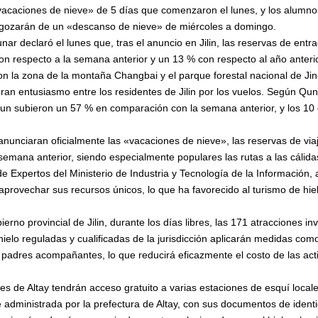
«vacaciones de nieve» de 5 días que comenzaron el lunes, y los alumnos
te, gozarán de un «descanso de nieve» de miércoles a domingo.
ar declaró el lunes que, tras el anuncio en Jilin, las reservas de entr
n respecto a la semana anterior y un 13 % con respecto al año anterior
n la zona de la montaña Changbai y el parque forestal nacional de Ji
ran entusiasmo entre los residentes de Jilin por los vuelos. Según Qun
un subieron un 57 % en comparación con la semana anterior, y los 10
nunciaran oficialmente las «vacaciones de nieve», las reservas de v
emana anterior, siendo especialmente populares las rutas a las cálidas
 Expertos del Ministerio de Industria y Tecnología de la Información, a
aprovechar sus recursos únicos, lo que ha favorecido al turismo de hiel
ierno provincial de Jilin, durante los días libres, las 171 atracciones in
hielo reguladas y cualificadas de la jurisdicción aplicarán medidas como
 padres acompañantes, lo que reducirá eficazmente el costo de las acti
tes de Altay tendrán acceso gratuito a varias estaciones de esquí local
e administrada por la prefectura de Altay, con sus documentos de identi