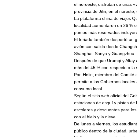
el noroeste, disfrutan de unas 
provincia de Jilin, en el nores
La plataforma china de viajes Qun
localidad aumentaron un 26 % co
puntos más reservados incluyero
El feriado también despertó un g
avión con salida desde Changch
Shanghai, Sanya y Guangzhou.
Después de que Urumqi y Altay a
más del 45 % con respecto a la s
Pan Helin, miembro del Comité de
permite a los Gobiernos locales 
consumo local.
Según el sitio web oficial del Gob
estaciones de esquí y pistas de 
escolares y descuentos para los
con el hielo y la nieve.
De lunes a viernes, los estudian
público dentro de la ciudad, urb