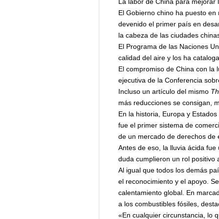
La labor de China para mejorar l
El Gobierno chino ha puesto en 
devenido el primer país en desa
la cabeza de las ciudades chinas
El Programa de las Naciones Uni
calidad del aire y los ha catalo
El compromiso de China con la l
ejecutiva de la Conferencia sob
Incluso un artículo del mismo
Th
más reducciones se consigan, m
En la historia, Europa y Estado
fue el primer sistema de comerc
de un mercado de derechos de e
Antes de eso, la lluvia ácida f
duda cumplieron un rol positivo 
Al igual que todos los demás paí
el reconocimiento y el apoyo. Ser
calentamiento global. En marcad
a los combustibles fósiles, desta
«En cualquier circunstancia, lo 