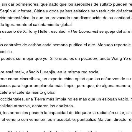
, sin dar pormenores, que dado que los aerosoles de sulfato pueden refl
ra. Según el informe, China y otros países asiáticos han reducido drásti
ión atmosférica, lo que ha provocado una disminución de su cantidad en
ado ligeramente el calentamiento global.
usuario de X, Tony Heller, escribió: «
The Economist
se queja del aire
.
s centrales de carbón cada semana purifica el aire. Menudo reportaj
ástico.
puedes ser mejor que yo. Si lo eres, es un pecado», anotó Wang Ye e
e está mal», añadió Lurenjia, en la misma red social.
forme como «increíble», un experto chino opinó que los esfuerzos de su
ciosos para lograr un planeta más limpio, pero que, de alguna manera
lera el calentamiento global.
occidentales, una Tierra más limpia no es más que un eslogan vacío,
lidad atractiva, acotaron los analistas.
co, los aerosoles poseen la capacidad de bloquear la radiación solar, s
r el veneno con veneno», es inaceptable, puntualizó Ma Jun, director de