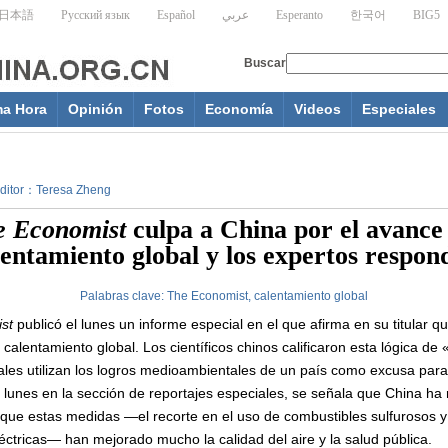
ma Hora
Opinión
Fotos
Economía
Videos
Especiales
 Editor：Teresa Zheng
e Economist
culpa a China por el avance
lentamiento global y los expertos respon
Palabras clave:
The Economist, calentamiento global
st
publicó el lunes un informe especial en el que afirma en su titular q
 calentamiento global. Los científicos chinos calificaron esta lógica de 
ales utilizan los logros medioambientales de un país como excusa para
l lunes en la sección de reportajes especiales, se señala que China ha
e estas medidas —el recorte en el uso de combustibles sulfurosos y l
léctricas— han mejorado mucho la calidad del aire y la salud pública.