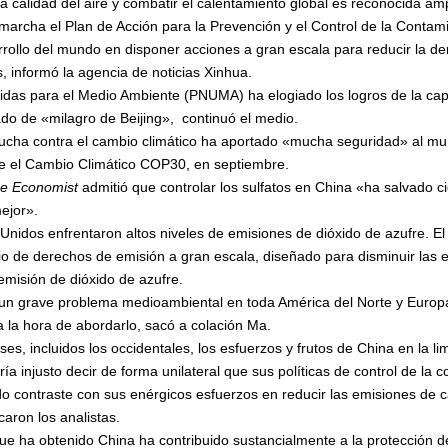
a calidad del aire y combatir el calentamiento global es reconocida am
marcha el Plan de Acción para la Prevención y el Control de la Contam
rrollo del mundo en disponer acciones a gran escala para reducir la de
, informó la agencia de noticias Xinhua.
das para el Medio Ambiente (PNUMA) ha elogiado los logros de la capita
gado de «milagro de Beijing», continuó el medio.
ucha contra el cambio climático ha aportado «mucha seguridad» al mun
re el Cambio Climático COP30, en septiembre.
e Economist
admitió que controlar los sulfatos en China «ha salvado c
ejor».
s Unidos enfrentaron altos niveles de emisiones de dióxido de azufre.
io de derechos de emisión a gran escala, diseñado para disminuir las 
misión de dióxido de azufre.
ue un grave problema medioambiental en toda América del Norte y Europ
a la hora de abordarlo, sacó a colación Ma.
ses, incluidos los occidentales, los esfuerzos y frutos de China en la 
ía injusto decir de forma unilateral que sus políticas de control de la
o contraste con sus enérgicos esfuerzos en reducir las emisiones de 
caron los analistas.
que ha obtenido China ha contribuido sustancialmente a la protección d