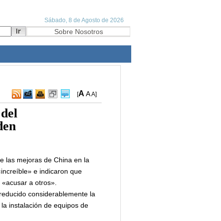
A
A
[
A
]
 del
den
ue las mejoras de China en la
«increíble» e indicaron que
 «acusar a otros».
 reducido considerablemente la
a instalación de equipos de