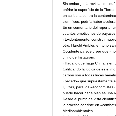
Sin embargo, la revista continuó
enfriar la superficie de la Tier
en su lucha contra la contaminac
científicos, podría haber aceler
En un comentario del reporte, un 
cuantos emoticones de payasos
«Evidentemente, construir nueva
otro, Harold Ambler, en tono sarc
Occidente parece creer que «no 
chino de Instagram.
«Haga lo que haga China, siempr
Calificando la lógica de este in
carbón son a todas luces benefi
«pecado» que supuestamente ace
Quizás, para los «economistas» 
puede hacer nada bien es una rea
Desde el punto de vista científi
la práctica consiste en «combati
Medioambientales.