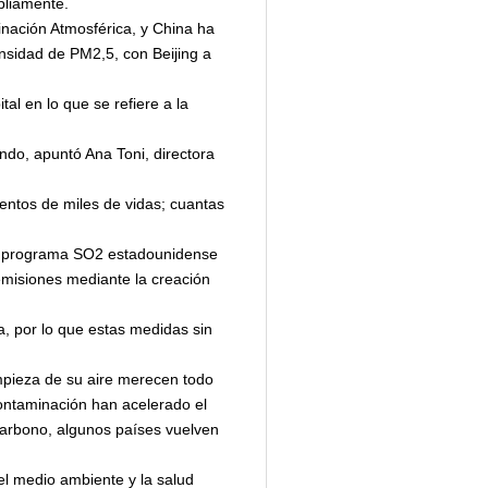
pliamente.
inación Atmosférica, y China ha
nsidad de PM2,5, con Beijing a
l en lo que se refiere a la
do, apuntó Ana Toni, directora
ientos de miles de vidas; cuantas
 El programa SO2 estadounidense
emisiones mediante la creación
a, por lo que estas medidas sin
limpieza de su aire merecen todo
 contaminación han acelerado el
carbono, algunos países vuelven
el medio ambiente y la salud