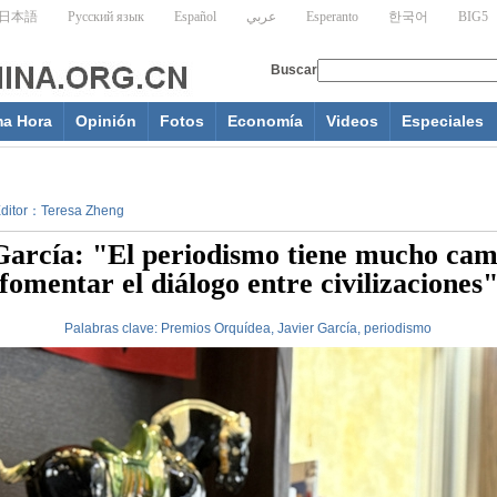
ma Hora
Opinión
Fotos
Economía
Videos
Especiales
 Editor：Teresa Zheng
García: "El periodismo tiene mucho ca
fomentar el diálogo entre civilizaciones
Palabras clave:
Premios Orquídea, Javier García, periodismo