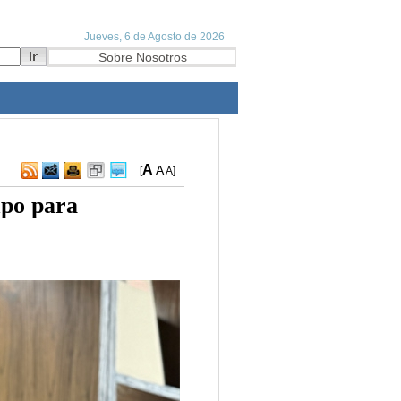
A
A
[
A
]
mpo para
"