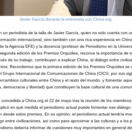
Javier García durante la entrevista con China.org.
 un periodista de la talla de Javier García, quien no solo cuenta con u
nformación internacional, sino también con una rica experiencia en Chin
 de la Agencia EFE) y la docencia (profesor de Periodismo en la Univer
egunda edición de los Premios Orquídea, reconce la importancia de est
vés de su trabajo, contribuyen a explicar China, al diálogo entre civili
hina. Recordemos que la primera edición de los Premios Orquídea se c
l Grupo Internacional de Comunicaciones de China (CICG, por sus sigl
s intercambios culturales entre China y el resto del mundo, y fomentar aq
ia, democracia y libertad) que constituyen la base cultural de una comu
a concedida a China.org el 22 de mayo tras la reunión de los miembros
plicó en qué medida el periodismo actual puede fomentar ese diálogo e
r desde estos premios. En su opinión, el periodismo actual tendría 
go entre civilizaciones, así como para aproximar a las culturas y a los 
iodismo debería informar de cuestiones muy importantes en general de 