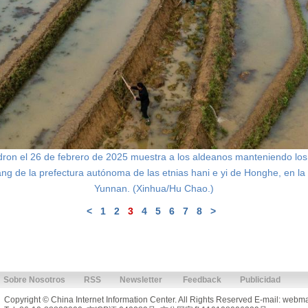
ron el 26 de febrero de 2025 muestra a los aldeanos manteniendo los c
ang de la prefectura autónoma de las etnias hani e yi de Honghe, en la 
Yunnan. (Xinhua/Hu Chao.)
<
1
2
3
4
5
6
7
8
>