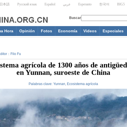
ma Hora
Opinión
Fotos
Economía
Videos
Especiales
Editor：Filo Fu
stema agrícola de 1300 años de antigüed
en Yunnan, suroeste de China
Palabras clave:
Yunnan, Ecosistema agrícola