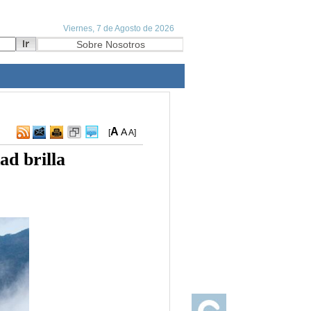
A
A
[
A
]
ad brilla