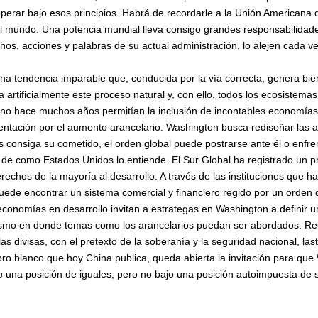
 operar bajo esos principios. Habrá de recordarle a la Unión Americana 
el mundo. Una potencia mundial lleva consigo grandes responsabilidades
os, acciones y palabras de su actual administración, lo alejen cada v
na tendencia imparable que, conducida por la vía correcta, genera bie
ma artificialmente este proceso natural y, con ello, todos los ecosistem
no hace muchos años permitían la inclusión de incontables economías
ntación por el aumento arancelario. Washington busca rediseñar las ar
 consiga su cometido, el orden global puede postrarse ante él o enfren
e como Estados Unidos lo entiende. El Sur Global ha registrado un p
echos de la mayoría al desarrollo. A través de las instituciones que h
uede encontrar un sistema comercial y financiero regido por un orden 
conomías en desarrollo invitan a estrategas en Washington a definir un
nismo en donde temas como los arancelarios puedan ser abordados. Recur
e las divisas, con el pretexto de la soberanía y la seguridad nacional, la
 libro blanco que hoy China publica, queda abierta la invitación para q
o una posición de iguales, pero no bajo una posición autoimpuesta de