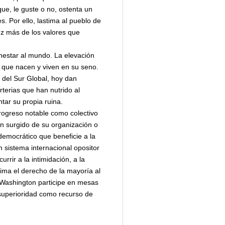
que, le guste o no, ostenta un
. Por ello, lastima al pueblo de
ez más de los valores que
nestar al mundo. La elevación
as que nacen y viven en su seno.
 del Sur Global, hoy dan
terias que han nutrido al
tar su propia ruina.
rogreso notable como colectivo
an surgido de su organización o
democrático que beneficie a la
 sistema internacional opositor
rir a la intimidación, a la
stima el derecho de la mayoría al
ue Washington participe en mesas
 superioridad como recurso de