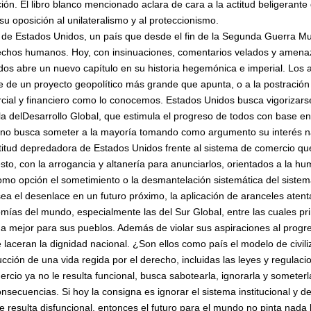
ión. El libro blanco mencionado aclara de cara a la actitud beligeran
su oposición al unilateralismo y al proteccionismo.
 de Estados Unidos, un país que desde el fin de la Segunda Guerra Mun
erechos humanos. Hoy, con insinuaciones, comentarios velados y amen
s abre un nuevo capítulo en su historia hegemónica e imperial. Los 
e de un proyecto geopolítico más grande que apunta, o a la postració
cial y financiero como lo conocemos. Estados Unidos busca vigorizarse
 la delDesarrollo Global, que estimula el progreso de todos con base e
ano busca someter a la mayoría tomando como argumento su interés n
titud depredadora de Estados Unidos frente al sistema de comercio qu
to, con la arrogancia y altanería para anunciarlos, orientados a la hum
 como opción el sometimiento o la desmantelación sistemática del siste
 sea el desenlace en un futuro próximo, la aplicación de aranceles aten
as del mundo, especialmente las del Sur Global, entre las cuales pr
da mejor para sus pueblos. Además de violar sus aspiraciones al progr
laceran la dignidad nacional. ¿Son ellos como país el modelo de civili
cción de una vida regida por el derecho, incluidas las leyes y regulaci
cio ya no le resulta funcional, busca sabotearla, ignorarla y someterl
nsecuencias. Si hoy la consigna es ignorar el sistema institucional y 
le resulta disfuncional, entonces el futuro para el mundo no pinta nada