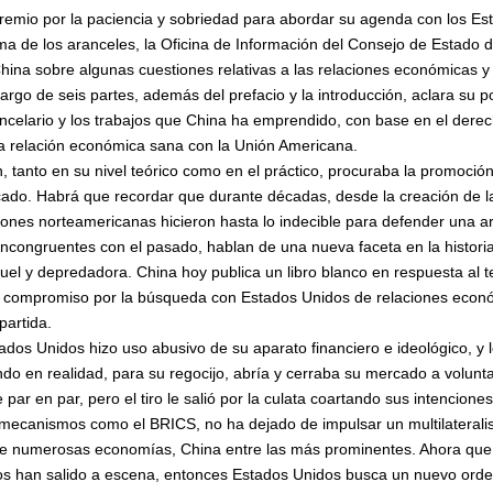
premio por la paciencia y sobriedad para abordar su agenda con los Es
a de los aranceles, la Oficina de Información del Consejo de Estado de
China sobre algunas cuestiones relativas a las relaciones económicas y
argo de seis partes, además del prefacio y la introducción, aclara su p
ncelario y los trabajos que China ha emprendido, con base en el derec
a relación económica sana con la Unión Americana.
, tanto en su nivel teórico como en el práctico, procuraba la promoció
ercado. Habrá que recordar que durante décadas, desde la creación de la
ciones norteamericanas hicieron hasta lo indecible para defender una a
 incongruentes con el pasado, hablan de una nueva faceta en la histor
uel y depredadora. China hoy publica un libro blanco en respuesta al 
su compromiso por la búsqueda con Estados Unidos de relaciones econ
artida.
os Unidos hizo uso abusivo de su aparato financiero e ideológico, y 
ndo en realidad, para su regocijo, abría y cerraba su mercado a volunta
par en par, pero el tiro le salió por la culata coartando sus intencione
 mecanismos como el BRICS, no ha dejado de impulsar un multilateralis
 de numerosas economías, China entre las más prominentes. Ahora que e
os han salido a escena, entonces Estados Unidos busca un nuevo orde