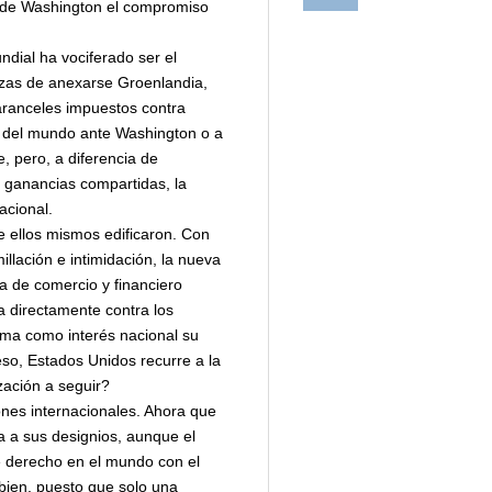
te de Washington el compromiso
dial ha vociferado ser el
azas de anexarse Groenlandia,
aranceles impuestos contra
n del mundo ante Washington o a
, pero, a diferencia de
n ganancias compartidas, la
acional.
e ellos mismos edificaron. Con
illación e intimidación, la nueva
ma de comercio y financiero
ta directamente contra los
ima como interés nacional su
eso, Estados Unidos recurre a la
zación a seguir?
ones internacionales. Ahora que
a a sus designios, aunque el
de derecho en el mundo con el
 bien, puesto que solo una