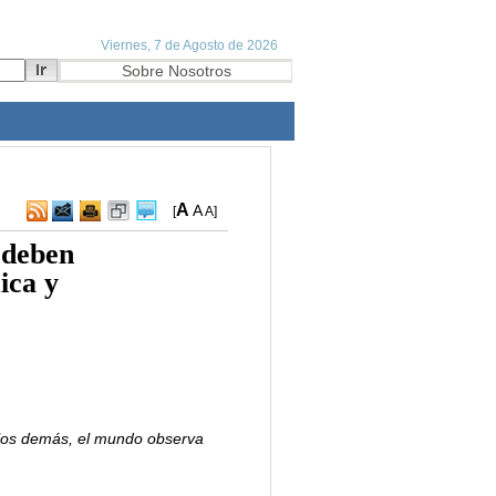
A
A
[
A
]
 deben
ica y
 los demás, el mundo observa