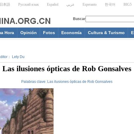
ma Hora
Opinión
Fotos
Economía
Cultura & Turismo
E
Editor： Lety Du
Las ilusiones ópticas de Rob Gonsalves
Palabras clave:
Las
ilusiones
ópticas
de
Rob
Gonsalves