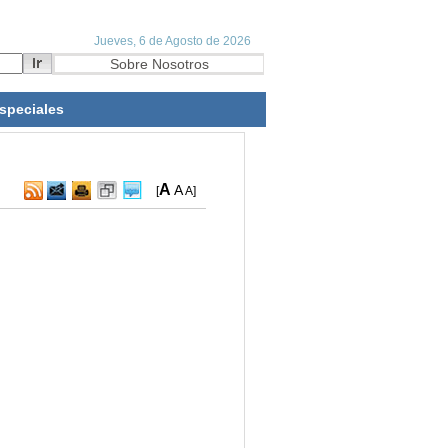
speciales
A
A
[
A
]