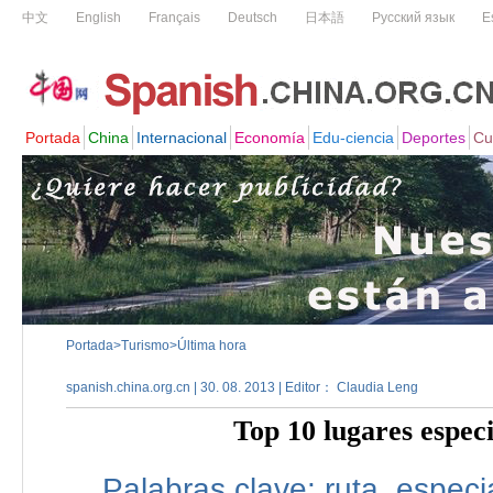
Portada
>
Turismo
>
Última hora
spanish.china.org.cn | 30. 08. 2013 | Editor： Claudia Leng
Top 10 lugares espec
Palabras clave:
ruta,
especia