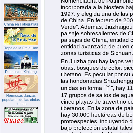
Nomenclatura de Patrimonio
incorporada a la biosfera ba
1997, y elegida una de las
de China. En febrero de 2001
Verde”. Además, Jiuzhaigou
paisaje sobresalientes de C
paisajes de China, entidad ci
entidad avanzada de buen or
zonas turísticas de Sichuan.
En Jiuzhaigou hay lagos ve
otras, bosques de color, pic
tibetano. Es peculiar por su 
las hondonadas Shuzhengg
unidas en forma “丫”, hay 11
17 grupos de saltos de agua,
cinco playas de travertino 
tibetanos. En la zona de pa
hay 30.000 hectáreas de bo
protoespecies, incluyendo 
bajo protección estatal tal