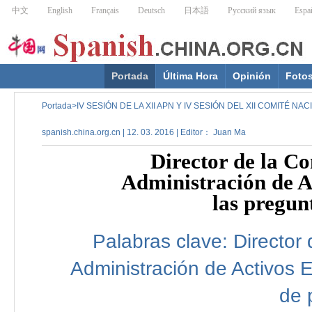
Portada
Última Hora
Opinión
Foto
Portada
>
IV SESIÓN DE LA XII APN Y IV SESIÓN DEL XII COMITÉ N
spanish.china.org.cn | 12. 03. 2016 | Editor： Juan Ma
Director de la C
Administración de A
las pregun
Palabras clave:
Director
Administración
de
Activos
E
de