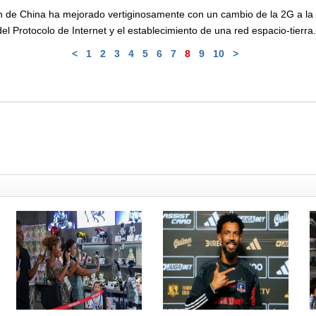
n de China ha mejorado vertiginosamente con un cambio de la 2G a la 5
el Protocolo de Internet y el establecimiento de una red espacio-tierra.
<
1
2
3
4
5
6
7
8
9
10
>