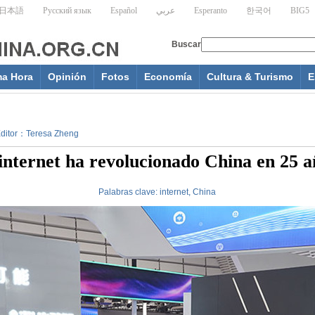
ma Hora
Opinión
Fotos
Economía
Cultura & Turismo
E
 Editor：Teresa Zheng
 internet ha revolucionado China en 25 a
Palabras clave:
internet,
China