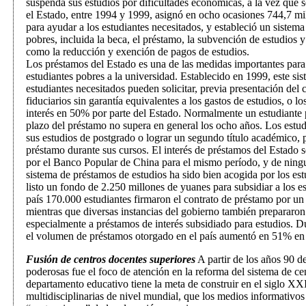
suspenda sus estudios por dificultades económicas, a la vez que 
el Estado, entre 1994 y 1999, asignó en ocho ocasiones 744,7 m
para ayudar a los estudiantes necesitados, y estableció un sistema
pobres, incluida la beca, el préstamo, la subvención de estudios y 
como la reducción y exención de pagos de estudios.
Los préstamos del Estado es una de las medidas importantes para 
estudiantes pobres a la universidad. Establecido en 1999, este si
estudiantes necesitados pueden solicitar, previa presentación del 
fiduciarios sin garantía equivalentes a los gastos de estudios, o l
interés en 50% por parte del Estado. Normalmente un estudiante 
plazo del préstamo no supera en general los ocho años. Los estudi
sus estudios de postgrado o lograr un segundo título académico, 
préstamo durante sus cursos. El interés de préstamos del Estado 
por el Banco Popular de China para el mismo período, y de ning
sistema de préstamos de estudios ha sido bien acogida por los es
listo un fondo de 2.250 millones de yuanes para subsidiar a los 
país 170.000 estudiantes firmaron el contrato de préstamo por un
mientras que diversas instancias del gobierno también prepararon
especialmente a préstamos de interés subsidiado para estudios. D
el volumen de préstamos otorgado en el país aumentó en 51% en 
Fusión de centros docentes superiores
A partir de los años 90 d
poderosas fue el foco de atención en la reforma del sistema de ce
departamento educativo tiene la meta de construir en el siglo XX
multidisciplinarias de nivel mundial, que los medios informativo