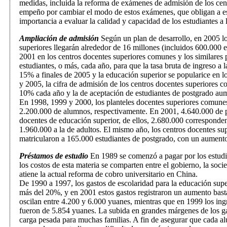
medidas, incluida la reforma de exámenes de admisión de los cen
empeño por cambiar el modo de estos exámenes, que obligan a e
importancia a evaluar la calidad y capacidad de los estudiantes a 
Ampliación de admisión
Según un plan de desarrollo, en 2005 lo
superiores llegarán alrededor de 16 millones (incluidos 600.000 e
2001 en los centros docentes superiores comunes y los similares 
estudiantes, o más, cada año, para que la tasa bruta de ingreso a l
15% a finales de 2005 y la educación superior se popularice en l
y 2005, la cifra de admisión de los centros docentes superiores c
10% cada año y la de aceptación de estudiantes de postgrado a
En 1998, 1999 y 2000, los planteles docentes superiores comune
2.200.000 de alumnos, respectivamente. En 2001, 4.640.000 de p
docentes de educación superior, de ellos, 2.680.000 corresponden
1.960.000 a la de adultos. El mismo año, los centros docentes supe
matricularon a 165.000 estudiantes de postgrado, con un aumento
Préstamos de estudio
En 1989 se comenzó a pagar por los estudio
los costos de esta materia se comparten entre el gobierno, la soci
atiene la actual reforma de cobro universitario en China.
De 1990 a 1997, los gastos de escolaridad para la educación sup
más del 20%, y en 2001 estos gastos registraron un aumento bast
oscilan entre 4.200 y 6.000 yuanes, mientras que en 1999 los ingr
fueron de 5.854 yuanes. La subida en grandes márgenes de los gas
carga pesada para muchas familias. A fin de asegurar que cada a