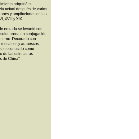
imiento adquirió su
cia actual después de varias
iones y ampliaciones en los
I, XVIII y XIX.
de entrada se levantó con
s color arena en conjugación
entorno. Decorado con
s, mosaicos y arabescos
os, es conocido como
po de las estructuras
s de China".