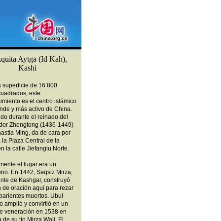
quita Aytga (Id Kah),
Kashi
 superficie de 16.800
cuadrados, este
imiento es el centro islámico
nde y más activo de China.
do durante el reinado del
or Zhengtong (1436-1449)
nastía Ming, da de cara por
a la Plaza Central de la
n la calle Jiefanglu Norte.
mente el lugar era un
rio. En 1442, Saqsiz Mirza,
nte de Kashgar, construyó
 de oración aquí para rezar
parientes muertos. Ubul
o amplió y convirtió en un
de veneración en 1538 en
de su tío Mirza Wali. El