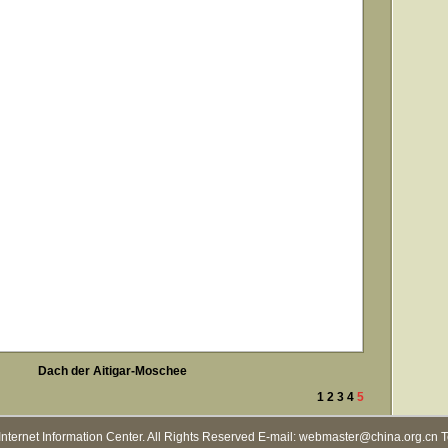
Dach der Aitigar-Moschee
1
2
3
4
5
Internet Information Center. All Rights Reserved E-mail: webmaster@china.org.cn 