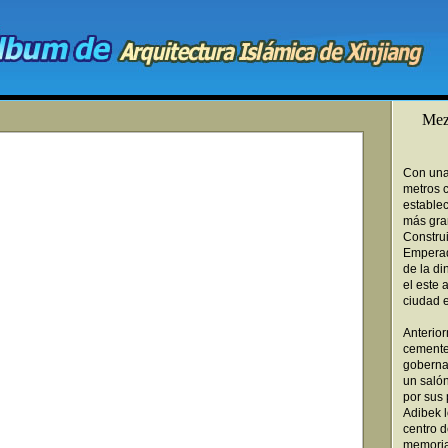
Mez
Con una
metros 
establec
más gra
Construi
Emperad
de la di
el este 
ciudad e
Anterior
cemente
goberna
un salón
por sus 
Adibek l
centro 
memoria 