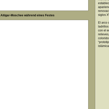
establec
aparien
renovac
siglos XV
Aitigar-Moschee während eines Festes
El arco 
ladrillo
con el 
relieve
colorid
“prototi
islámica