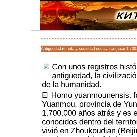
Antigüedad remota y sociedad esclavista (hace 1.700.
Con unos registros histó
antigüedad, la civilizac
de la humanidad.
El Homo yuanmounensis, fó
Yuanmou, provincia de Yunn
1.700.000 años atrás y es e
conocidos dentro del territ
vivió en Zhoukoudian (Beij