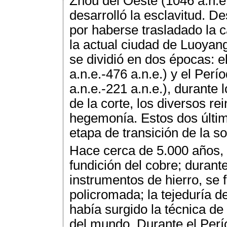
Zhou del Oeste (1046 a.n.e.
desarrolló la esclavitud. D
por haberse trasladado la ca
la actual ciudad de Luoyan
se dividió en dos épocas: 
a.n.e.-476 a.n.e.) y el Per
a.n.e.-221 a.n.e.), durante 
de la corte, los diversos re
hegemonía. Estos dos últi
etapa de transición de la so
Hace cerca de 5.000 años, y
fundición del cobre; durante
instrumentos de hierro, se 
policromada; la tejeduría d
había surgido la técnica d
del mundo. Durante el Perí