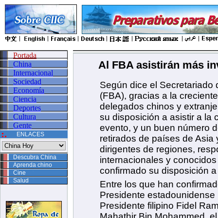
Portada
Al FBA asistirán más in
China
Internacional
Sociedad
Según dice el Secretariado 
Economía
(FBA), gracias a la crecient
Ciencia
delegados chinos y extranje
Deportes
su disposición a asistir a l
Cultura
Gente
evento, y un buen número de
ENLACES
retirados de países de Asia 
dirigentes de regiones, res
Descubra China
internacionales y conocido
Aprenda chino
confirmado su disposición a 
Cine
Salud
Entre los que han confirmad
Presidente estadounidense 
Presidente filipino Fidel Ra
Mahathir Bin Mohammed, el 