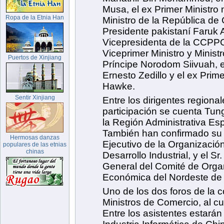
Musa, el ex Primer Ministro 
Ropa de la Etnia Han
Ministro de la República de
Presidente pakistaní Faruk 
Vicepresidenta de la CCPPC
Viceprimer Ministro y Minis
Puertos de Xinjiang
Príncipe Norodom Siivuah, 
Ernesto Zedillo y el ex Prime
Hawke.
Sentir Xinjiang
Entre los dirigentes region
participación se cuenta Tun
la Región Administrativa Es
También han confirmado su pa
Hermosas danzas
Ejecutivo de la Organizació
populares de las etnias
chinas
Desarrollo Industrial, y el S
General del Comité de Orga
Económica del Nordeste de 
Uno de los dos foros de la c
Ministros de Comercio, al cu
Entre los asistentes estará