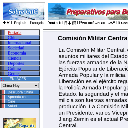
Portada
Comisión Militar Centra
China
Internacional
Sociedad
La Comisión Militar Central,
Economía
asuntos militares del Estad
Ciencia
las fuerzas armadas de la N
Deportes
Ejército Popular de Liberaci
Cultura
Gente
Armada Popular y la milicia.
ENLACES
Liberación es el ejército re
la Policía Armada Popular g
Descubra China
Estado, la seguridad y el ma
Aprenda chino
milicia son fuerzas armadas
Cine
producción. La Comisión Mil
Salud
un Presidente, varios Vice
Jiang Zemin es el actual Pre
Central.