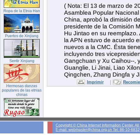
( Nota: El 13 de marzo de 20
Ropa de la Etnia Han
Asamblea Popular Nacional 
China, aprobó la dimisión d
presidente de la Comisión Mil
Hu Jintao en su reemplazo.
Puertos de Xinjiang
la APN estuvo de acuerdo e
nuevos a la CMC. Ésta tien
incluyendo tres vicepreside
Gangchuan y Xu Caihou--, y
Sentir Xinjiang
Guanglie, Li Jinai, Liao Xil
Qingchen, Zhang Dingfa y Ji
|
Imprimir
Recomien
Hermosas danzas
populares de las etnias
chinas
Copyright © China Internet Information Center. Al
E-mail: webmaster@china.org.cn Tel: 86-10-683