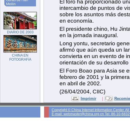
Obras de Han
El foro ha proporcionado un
Meilin
intercambio de puntos de vi
sobre los asuntos más desta
en economía.
El presidente chino, Hu Jint
DIARIO DE 2003
en la jornada inaugural.
Long yontu, secretario gene
afirmó que aún queda un lar
convierta en un evento de in
CHINA EN
FOTOGRAFíA
orientación de su desarrollo 
El Foro Boao para Asia se e
febrero de 2001 y la primer
en abril de 2002.
(26/04/2004, CIIC)
|
Imprimir
Recomien
Copyright © China Internet Information Center. Al
E-mail: webmaster@china.org.cn Tel: 86-10-683