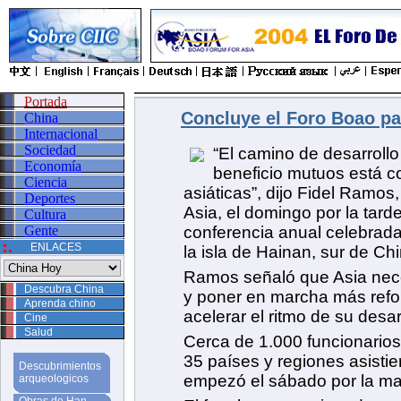
Portada
Concluye el Foro Boao pa
China
Internacional
Sociedad
“El camino de desarroll
Economía
beneficio mutuos está c
Ciencia
asiáticas”, dijo Fidel Ramos
Deportes
Asia, el domingo por la tard
Cultura
Gente
conferencia anual celebrada
ENLACES
la isla de Hainan, sur de Chi
Ramos señaló que Asia neces
Descubra China
y poner en marcha más refo
Aprenda chino
acelerar el ritmo de su desar
Cine
Salud
Cerca de 1.000 funcionario
35 países y regiones asistie
Descubrimientos
empezó el sábado por la m
arqueologicos