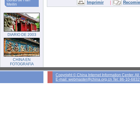
Obras de Han
|
Imprimir
Recomien
Meilin
DIARIO DE 2003
CHINA EN
FOTOGRAFíA
Copyright © China Internet Information Center. Al
E-mail: webmaster@china.org.cn Tel: 86-10-683