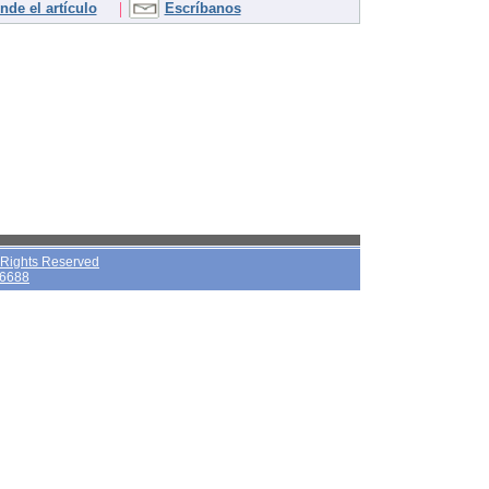
|
de el artículo
Escríbanos
l Rights Reserved
26688