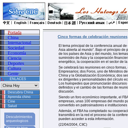
Portada
Cinco formas de celebración reuniones
China
Internacional
El tema principal de la conferencia anual 
Sociedad
Asia abierta al mundo”. Bajo el principio de
Economía
de los países de Asia y del mundo, los tema
Ciencia
suministro de Asia y la cooperación financier
energético, la cooperación en el sector de la 
Deportes
Se celebrará las reuniones en cinco formas,
Cultura
Empresarios; dos Foros, uno de Ministros de
Gente
China y la Globalización Económica; dos se
ENLACES
ex dirigentes y personalidades del círculo e
Los huéspedes que pronunciarán discursos e
definidos y el cambio de las formas de reun
discusión.
Descubra China
Aprenda chino
Siendo un foro económico importante, el FBA 
empresas, unas 100 empresas del mundo part
Cine
convertido en patrosinadores e instituciones
Salud
Además, el FBA ha completado su cooperación
transmitirá en la red el proceso de la confe
Descubrimientos
pueden acceder a esta información.
arqueologicos
(22/04/2004, CIIC)