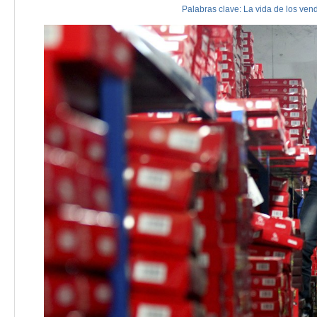
Palabras clave:
La
vida
de
los
ven