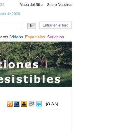
A
A
[
A
]