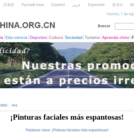
Editor： Ara
¡Pinturas faciales más espantosas!
Palabras clave:
¡Pinturas
faciales
más
espantosas!