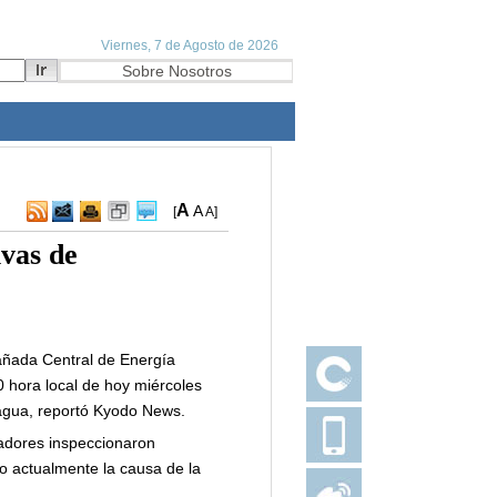
A
A
[
A
]
ivas de
dañada Central de Energía
 hora local de hoy miércoles
 agua, reportó Kyodo News.
adores inspeccionaron
o actualmente la causa de la