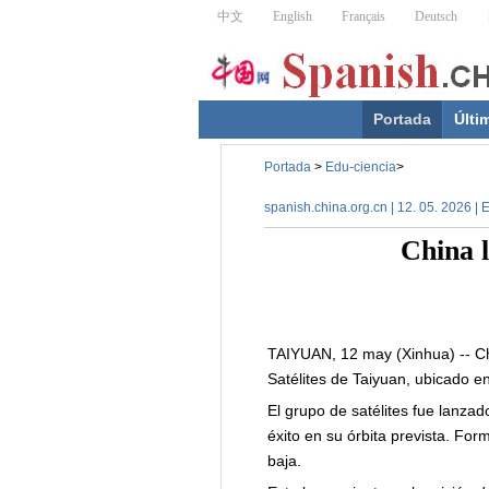
Portada
Últi
Portada
>
Edu-ciencia
>
spanish.china.org.cn | 12. 05. 2026 | 
China l
TAIYUAN, 12 may (Xinhua) -- Ch
Satélites de Taiyuan, ubicado en
El grupo de satélites fue lanza
éxito en su órbita prevista. For
baja.