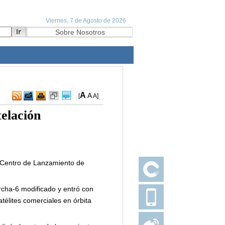
A
A
[
A
]
telación
l Centro de Lanzamiento de
rcha-6 modificado y entró con
télites comerciales en órbita