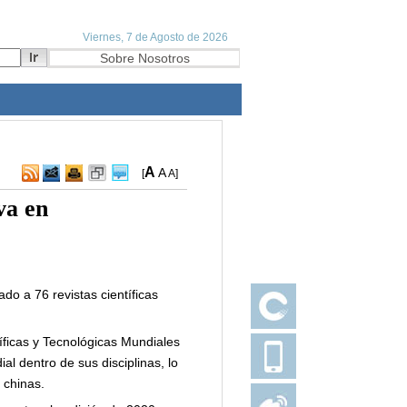
A
A
[
A
]
va en
do a 76 revistas científicas
tíficas y Tecnológicas Mundiales
al dentro de sus disciplinas, lo
 chinas.