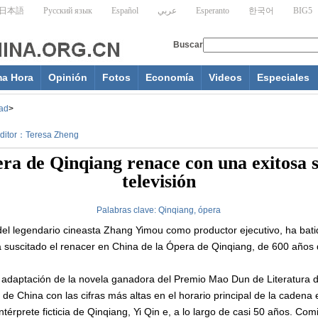
ma Hora
Opinión
Fotos
Economía
Videos
Especiales
ad
>
 Editor：Teresa Zheng
ra de Qinqiang renace con una exitosa s
televisión
Palabras clave:
Qinqiang, ópera
 del legendario cineasta Zhang Yimou como productor ejecutivo, ha bati
a suscitado el renacer en China de la Ópera de Qinqiang, de 600 años 
 adaptación de la novela ganadora del Premio Mao Dun de Literatura d
 de China con las cifras más altas en el horario principal de la cadena 
térprete ficticia de Qinqiang, Yi Qin e, a lo largo de casi 50 años. Com