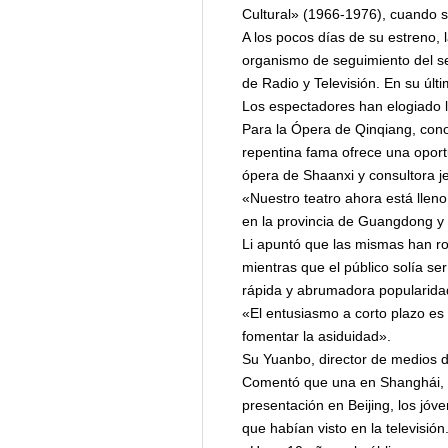
Cultural» (1966-1976), cuando se
A los pocos días de su estreno,
organismo de seguimiento del sec
de Radio y Televisión. En su úl
Los espectadores han elogiado la
Para la Ópera de Qinqiang, conoc
repentina fama ofrece una oportu
ópera de Shaanxi y consultora jef
«Nuestro teatro ahora está llen
en la provincia de Guangdong y 
Li apuntó que las mismas han rot
mientras que el público solía s
rápida y abrumadora popularida
«El entusiasmo a corto plazo es 
fomentar la asiduidad».
Su Yuanbo, director de medios dig
Comentó que una en Shanghái, c
presentación en Beijing, los jóv
que habían visto en la televisión