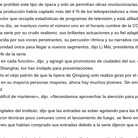
 prohibió este tipo de ópera y solo se permitían obras revolucionarias,
 la producción había captado más del 4 % de los telespectadores a nive
tor que recopila estadísticas de programas de televisión y está afiliad
timo día, se mantuvo como el número uno en el horario cumbre de la C
 serie por su crudo realismo, sus brillantes actuaciones y su fiel adap
ida por sus voces penetrantes, su percusión rítmica y su narrativa co
nidad única para llegar a nuevos segmentos, dijo Li Mei, presidenta del
e de la serie.
o en cada función», dijo, y agregó que promotores de ciudades del s
Shanghai, los han invitado para presentaciones.
o el viejo patrón de que la ópera de Qinqiang solo realiza giras por el
er en su mayoría personas mayores, ahora hay muchos jóvenes. Sin emb
d.
difícil de mantener», dijo. «Necesitamos aprovechar la atención para p
itales del instituto, dijo que las entradas se están agotando para las 
on técnicas poco comunes como el lanzamiento de fuego, se llenó en 
enes que habían comprado sus entradas debido a la serie dijeron que en
.