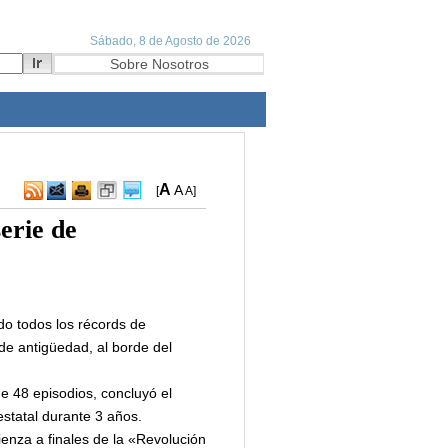
A
A
[
A
]
erie de
do todos los récords de
de antigüedad, al borde del
e 48 episodios, concluyó el
estatal durante 3 años.
ienza a finales de la «Revolución