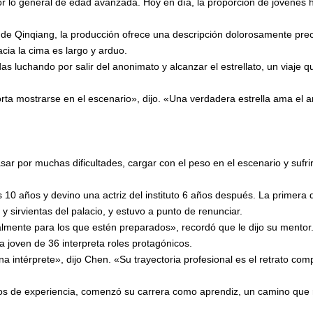
or lo general de edad avanzada. Hoy en día, la proporción de jóvenes
 de Qinqiang, la producción ofrece una descripción dolorosamente preci
cia la cima es largo y arduo.
as luchando por salir del anonimato y alcanzar el estrellato, un viaje q
rta mostrarse en el escenario», dijo. «Una verdadera estrella ama el 
asar por muchas dificultades, cargar con el peso en el escenario y sufr
 10 años y devino una actriz del instituto 6 años después. La primera
 sirvientas del palacio, y estuvo a punto de renunciar.
almente para los que estén preparados», recordó que le dijo su mentor
a joven de 36 interpreta roles protagónicos.
na intérprete», dijo Chen. «Su trayectoria profesional es el retrato com
os de experiencia, comenzó su carrera como aprendiz, un camino que re