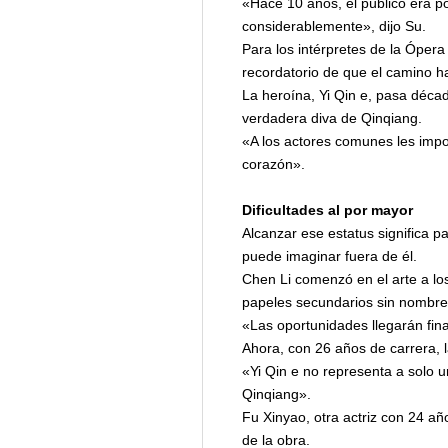
«Hace 10 años, el público era p
considerablemente», dijo Su.
Para los intérpretes de la Ópera
recordatorio de que el camino ha
La heroína, Yi Qin e, pasa décad
verdadera diva de Qinqiang.
«A los actores comunes les impo
corazón».
Dificultades al por mayor
Alcanzar ese estatus significa p
puede imaginar fuera de él.
Chen Li comenzó en el arte a los
papeles secundarios sin nombre y
«Las oportunidades llegarán fin
Ahora, con 26 años de carrera, l
«Yi Qin e no representa a solo u
Qinqiang».
Fu Xinyao, otra actriz con 24 añ
de la obra.