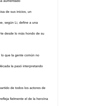
 ha aumentado
sa de sus inicios, un
ue, según Li, define a una
arte desde lo más hondo de su
ir lo que la gente común no
 década la pasó interpretando
.
partido de todos los actores de
fleja fielmente el de la heroína