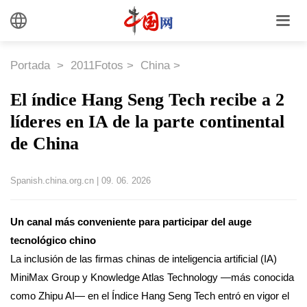
Portada
>
2011Fotos
>
China
>
El índice Hang Seng Tech recibe a 2
líderes en IA de la parte continental
de China
Spanish.china.org.cn
|
09. 06. 2026
Un canal más conveniente para participar del auge
tecnológico chino
La inclusión de las firmas chinas de inteligencia artificial (IA)
MiniMax Group y Knowledge Atlas Technology —más conocida
como Zhipu AI— en el Índice Hang Seng Tech entró en vigor el