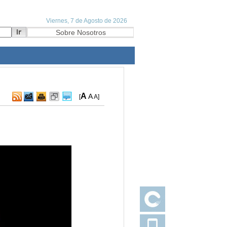
A
A
[
A
]