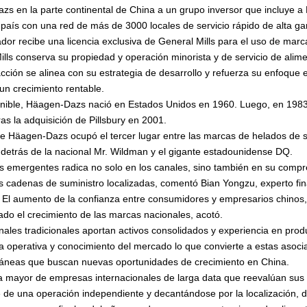
zs en la parte continental de China a un grupo inversor que incluye a 
 país con una red de más de 3000 locales de servicio rápido de alta g
or recibe una licencia exclusiva de General Mills para el uso de marc
lls conserva su propiedad y operación minorista y de servicio de alime
cción se alinea con su estrategia de desarrollo y refuerza su enfoque
un crecimiento rentable.
nible, Häagen-Dazs nació en Estados Unidos en 1960. Luego, en 1983 f
as la adquisición de Pillsbury en 2001.
e Häagen-Dazs ocupó el tercer lugar entre las marcas de helados de se
 detrás de la nacional Mr. Wildman y el gigante estadounidense DQ.
es emergentes radica no solo en los canales, sino también en su compr
s cadenas de suministro localizadas, comentó Bian Yongzu, experto fina
. El aumento de la confianza entre consumidores y empresarios chinos
ado el crecimiento de las marcas nacionales, acotó.
ales tradicionales aportan activos consolidados y experiencia en prod
cia operativa y conocimiento del mercado lo que convierte a estas aso
oráneas que buscan nuevas oportunidades de crecimiento en China.
 mayor de empresas internacionales de larga data que reevalúan sus e
 de una operación independiente y decantándose por la localización, dij