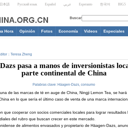
ma Hora
Opinión
Fotos
Economía
Videos
Especiales
 Editor：Teresa Zheng
azs pasa a manos de inversionistas loca
parte continental de China
Palabras clave:
Häagen-Dazs, consumo
 una de las marcas de té en auge de China, Ningji Lemon Tea, se hará
China en lo que sería el último caso de venta de una marca internacion
on que cooperar con socios comerciales locales para lograr resultados
diales del rubro que buscan crecer en este mercado.
ounidense de alimentos envasados y propietario de Häagen-Dazs, anunci