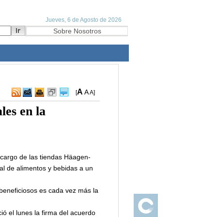
A
A
[
A
]
les en la
 cargo de las tiendas Häagen-
al de alimentos y bebidas a un
 beneficiosos es cada vez más la
ó el lunes la firma del acuerdo