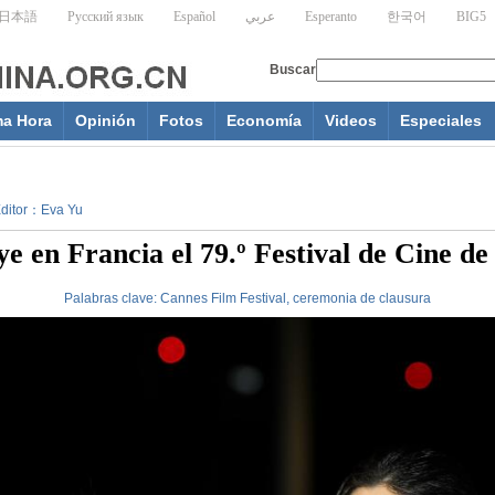
ma Hora
Opinión
Fotos
Economía
Videos
Especiales
 Editor：Eva Yu
e en Francia el 79.º Festival de Cine d
Palabras clave:
Cannes Film Festival, ceremonia de clausura