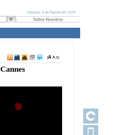
A
A
[
A
]
e Cannes