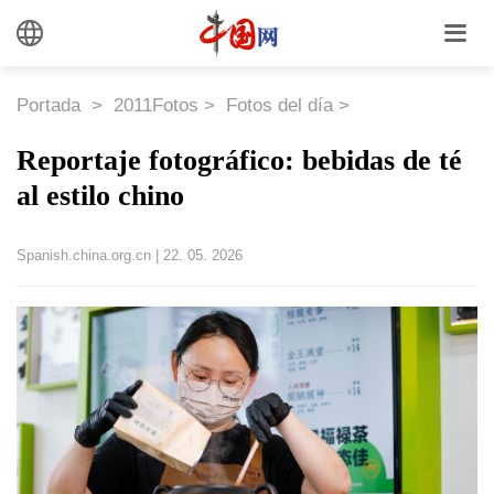
Portada
>
2011Fotos
>
Fotos del día
>
Reportaje fotográfico: bebidas de té
al estilo chino
Spanish.china.org.cn
|
22. 05. 2026