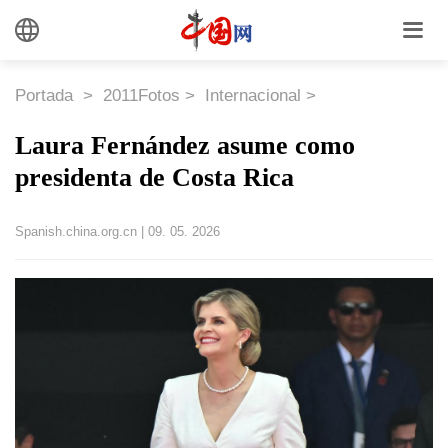
Portada
>
2011Fotos
>
Internacional
>
Laura Fernández asume como
presidenta de Costa Rica
Spanish.china.org.cn
|
09. 05. 2026