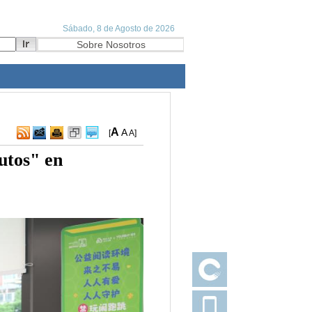
A
A
[
A
]
utos" en