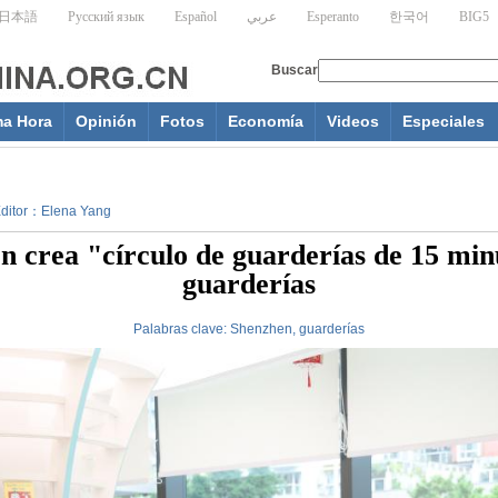
ma Hora
Opinión
Fotos
Economía
Videos
Especiales
 Editor：Elena Yang
n crea "círculo de guarderías de 15 min
guarderías
Palabras clave:
Shenzhen, guarderías