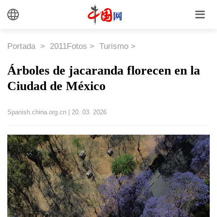
Portada
>
2011Fotos
>
Turismo
>
Árboles de jacaranda florecen en la
Ciudad de México
Spanish.china.org.cn
|
20. 03. 2026