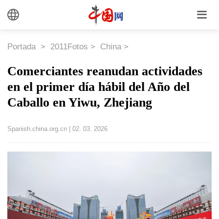
Portada
>
2011Fotos
>
China
>
Comerciantes reanudan actividades
en el primer día hábil del Año del
Caballo en Yiwu, Zhejiang
Spanish.china.org.cn
|
02. 03. 2026