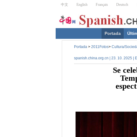
Portada
Últi
Portada
>
2011Fotos
>
Cultura/Socied
spanish.china.org.cn | 23. 10. 2025 |
Se cele
Temp
espec