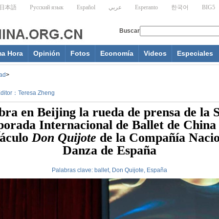
ma Hora
Opinión
Fotos
Economía
Videos
Especiales
ad
>
 Editor：Teresa Zheng
bra en Beijing la rueda de prensa de la 
orada Internacional de Ballet de China 
táculo
Don Quijote
de la Compañía Nacio
Danza de España
Palabras clave:
ballet, Don Quijote, España