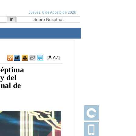
A
A
[
A
]
Séptima
y del
nal de