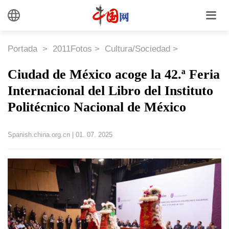
Portada
>
2011Fotos
>
Cultura/Sociedad
>
Ciudad de México acoge la 42.ª Feria
Internacional del Libro del Instituto
Politécnico Nacional de México
Spanish.china.org.cn
|
01. 07. 2025