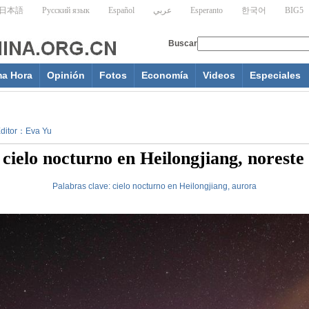
ma Hora
Opinión
Fotos
Economía
Videos
Especiales
 Editor：Eva Yu
l cielo nocturno en Heilongjiang, noreste
Palabras clave:
cielo nocturno en Heilongjiang, aurora