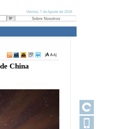
A
A
[
A
]
 de China