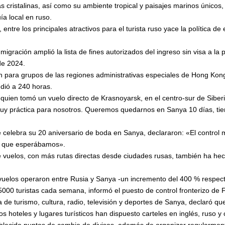
guas cristalinas, así como su ambiente tropical y paisajes marinos único
ía local en ruso.
 entre los principales atractivos para el turista ruso yace la política d
migración amplió la lista de fines autorizados del ingreso sin visa a la
de 2024.
ón para grupos de las regiones administrativas especiales de Hong Ko
ndió a 240 horas.
 quien tomó un vuelo directo de Krasnoyarsk, en el centro-sur de Siberia
uy práctica para nosotros. Queremos quedarnos en Sanya 10 días, tie
 celebra su 20 aniversario de boda en Sanya, declararon: «El control 
o que esperábamos».
de vuelos, con más rutas directas desde ciudades rusas, también ha he
0 vuelos operaron entre Rusia y Sanya -un incremento del 400 % respec
000 turistas cada semana, informó el puesto de control fronterizo de
a de turismo, cultura, radio, televisión y deportes de Sanya, declaró qu
 los hoteles y lugares turísticos han dispuesto carteles en inglés, ruso y