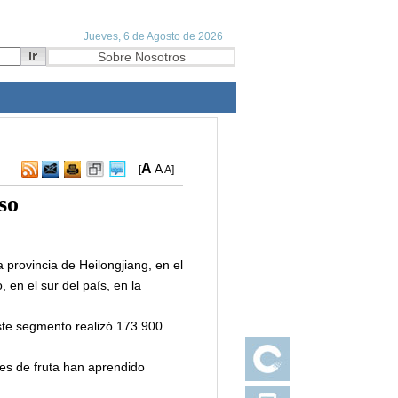
A
A
[
A
]
so
 provincia de Heilongjiang, en el
 en el sur del país, en la
este segmento realizó 173 900
res de fruta han aprendido