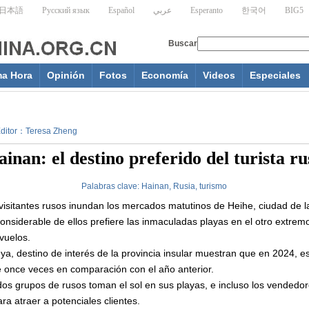
ma Hora
Opinión
Fotos
Economía
Videos
Especiales
 Editor：Teresa Zheng
inan: el destino preferido del turista ru
Palabras clave:
Hainan, Rusia, turismo
isitantes rusos inundan los mercados matutinos de Heihe, ciudad de la
nsiderable de ellos prefiere las inmaculadas playas en el otro extremo,
vuelos.
ya, destino de interés de la provincia insular muestran que en 2024, 
e once veces en comparación con el año anterior.
dos grupos de rusos toman el sol en sus playas, e incluso los vendedo
ra atraer a potenciales clientes.