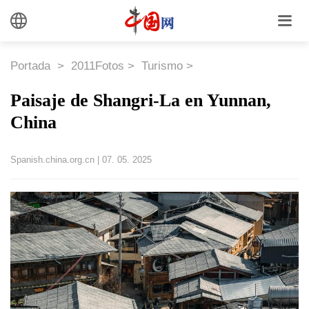
Portada
>
2011Fotos
>
Turismo
>
Paisaje de Shangri-La en Yunnan,
China
Spanish.china.org.cn
|
07. 05. 2025