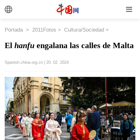
Portada
>
2011Fotos
>
Cultura/Sociedad
>
El
hanfu
engalana las calles de Malta
Spanish.china.org.cn
|
20. 02. 2024